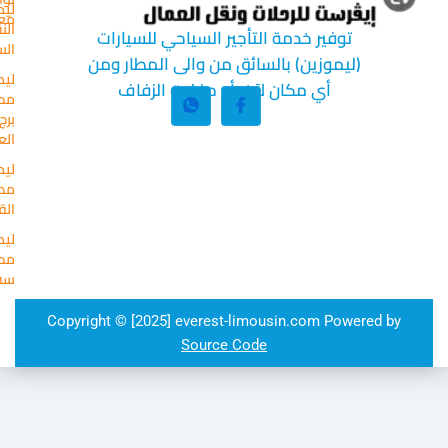
ليموزين
معنا
النقل
verest-
توفير خدمة التأجير السياحي للسيارات
السياحي
usin.com
(ليموزين) بالسائق من والى المطار ومن
ليموزين
٤٤ طلعت
أي مكان لآخر أو حفلات الزفاف
مطار
حرب
برج
وسط
العرب
البلد ممر
ليموزين
الامريكي
مطار
الدور
القاهرة
الخامس
ليموزين
مطار
سفنكس
Copyright © [2025] everest-limousin.com Powere
Source Code