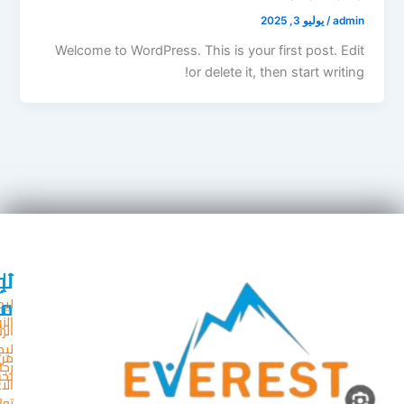
a
/
يوليو 3, 2025
Welcome to WordPress. This is your first post. 
or delete it, then start wri
لينكات
تواصل
الخدمات
معنا
سريعة
ليموزين
الزفاف
الرئيسية
ليموزين
718555+
من
رجال
نحن
795057+
الاعمال
336409+
تواصل